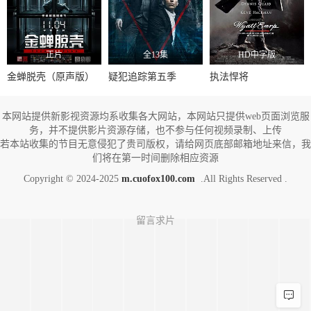
正片
全13集
HD中字版
金蝉脱壳（原声版）
疑犯追踪第五季
执法悍将
本网站提供新影视资源均系收集各大网站，本网站只提供web页面浏览服
务，并不提供影片资源存储，也不参与任何视频录制、上传
若本站收集的节目无意侵犯了贵司版权，请给网页底部邮箱地址来信，我
们将在第一时间删除相应资源
Copyright © 2024-2025
m.cuofox100.com
.All Rights Reserved .
留言求片
