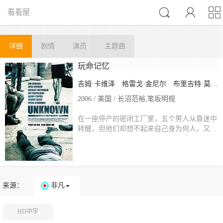



看看屋
详细
剧情
演员
主题曲
玩命记忆
吉姆·卡维泽
格雷戈·金尼尔
布里吉特·莫伊纳汉
2006 / 美国 / 长沼范裕,笔坂明规
在一座停产的密闭工厂里，五个男人从昏迷中
转醒，但他们却想不起来自己身为何人，又…
来源：
非凡
HD中字